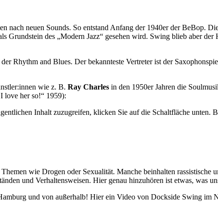
ten nach neuen Sounds. So entstand Anfang der 1940er der BeBop. Di
 als Grundstein des „Modern Jazz“ gesehen wird. Swing blieb aber der 
der Rhythm and Blues. Der bekannteste Vertreter ist der Saxophonspie
stler:innen wie z. B.
Ray Charles
in den 1950er Jahren die Soulmusik.
I love her so!“ 1959):
gentlichen Inhalt zuzugreifen, klicken Sie auf die Schaltfläche unten. 
Themen wie Drogen oder Sexualität. Manche beinhalten rassistische und
tänden und Verhaltensweisen. Hier genau hinzuhören ist etwas, was uns
Hamburg und von außerhalb! Hier ein Video von Dockside Swing im N