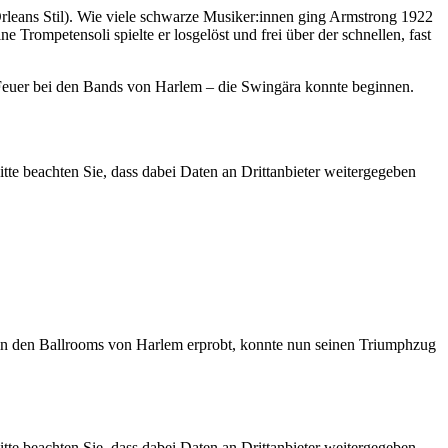
leans Stil). Wie viele schwarze Musiker:innen ging Armstrong 1922
Trompetensoli spielte er losgelöst und frei über der schnellen, fast
Feuer bei den Bands von Harlem – die Swingära konnte beginnen.
Bitte beachten Sie, dass dabei Daten an Drittanbieter weitergegeben
in den Ballrooms von Harlem erprobt, konnte nun seinen Triumphzug
Bitte beachten Sie, dass dabei Daten an Drittanbieter weitergegeben