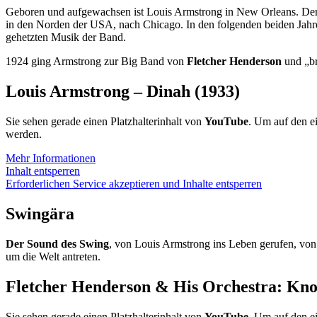
Geboren und aufgewachsen ist Louis Armstrong in New Orleans. Der 
in den Norden der USA, nach Chicago. In den folgenden beiden Jahren e
gehetzten Musik der Band.
1924 ging Armstrong zur Big Band von
Fletcher Henderson
und „br
Louis Armstrong – Dinah (1933)
Sie sehen gerade einen Platzhalterinhalt von
YouTube
. Um auf den ei
werden.
Mehr Informationen
Inhalt entsperren
Erforderlichen Service akzeptieren und Inhalte entsperren
Swingära
Der Sound des Swing
, von Louis Armstrong ins Leben gerufen, vo
um die Welt antreten.
Fletcher Henderson & His Orchestra: Kno
Sie sehen gerade einen Platzhalterinhalt von
YouTube
. Um auf den ei