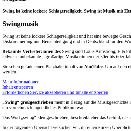
Swing ist keine lockere Schlagerseligkeit. Swing ist Musik mit He
Swingmusik
Swing ist keine lockere Schlagerseligkeit und hat eine bewegte Gesc
Diskriminierung und Benachteiligung und in Deutschland für den Wid
Bekannte Vertreter:innen
des Swing sind Louis Armstrong, Ella Fi
teilweise unbekannte – großartige Musiker:innen der 30er bis 60er Jah
Sie sehen gerade einen Platzhalterinhalt von
YouTube
. Um auf den ei
werden.
Mehr Informationen
Inhalt entsperren
Erforderlichen Service akzeptieren und Inhalte entsperren
„Swing“ großgeschrieben
meint in Bezug auf die Musikgeschichte in
ein vornehmlich jugendliches Publikum war.
Das Wort „swing“ kleingeschrieben, beschreibt eher das Gefühl, das 
In der folgenden Übersicht versuchen wir, dir einen kurzen Überblic