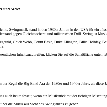
rz und Seele!
hichte: Swingmusik stand in den 1930er Jahren in den USA für ein afro
erstand gegen Gleichmacherei und militärischen Drill. Swing ist Musi
tzgerald, Chick Webb, Count Basie, Duke Ellington, Billie Holiday, 
re.
gentlichen Inhalt zuzugreifen, klicken Sie auf die Schaltfläche unten. 
 der Regel die Big Band Ära der 1930er und 1940er Jahre, als diese Ja
uns auch heute fesselt, wenn ein Musikstück mit der richtigen Mischu
k über die Musik aus Sicht des Swingtanzes zu geben.